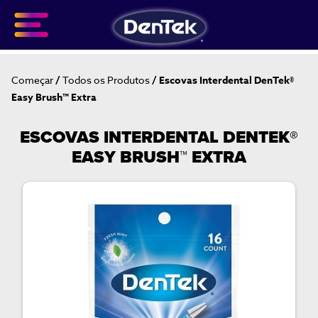
Skip
to
main
content
BREADCRUMB
Começar
Todos os Produtos
Escovas Interdental DenTek®
Easy Brush™ Extra
ESCOVAS INTERDENTAL DENTEK®
EASY BRUSH™ EXTRA