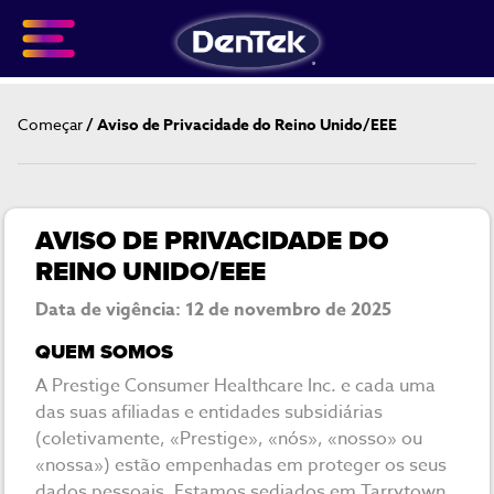
Skip
to
main
content
BREADCRUMB
Começar
Aviso de Privacidade do Reino Unido/EEE
AVISO DE PRIVACIDADE DO
REINO UNIDO/EEE
Data de vigência:
12 de novembro de 2025
QUEM SOMOS
A Prestige Consumer Healthcare Inc. e cada uma
das suas afiliadas e entidades subsidiárias
(coletivamente, «Prestige», «nós», «nosso» ou
«nossa») estão empenhadas em proteger os seus
dados pessoais. Estamos sediados em Tarrytown,