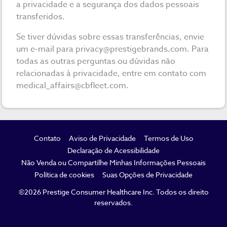
a privacidade e a segurança dos dados pessoais
transferidos.
Se tiver dúvidas sobre essas transferências, envie
um e-mail para
privacy@prestigebrands.com
. Para
todas as outras perguntas ou dúvidas não
relacionadas à privacidade, entre em contato com
medical_affairs@cbfleet.com
.
FOOTER
Contato
Aviso de Privacidade
Termos de Uso
NAVIGATION
Declaração de Acessibilidade
Não Venda ou Compartilhe Minhas Informações Pessoais
Política de cookies
Suas Opções de Privacidade
©2026 Prestige Consumer Healthcare Inc. Todos os direito
reservados.